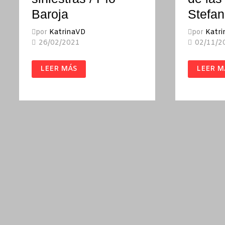
Baroja
Stefa
por
KatrinaVD
por
Katr
26/02/2021
02/11/2
LAS
EL
LEER MÁS
LEER M
CALLES
INCREÍ
SINIESTRAS
VIAJE
/
DE
PÍO
LAS
BAROJA
PLANT
/
STEFA
MANCU