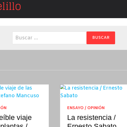
illo
Buscar:
IÓN
ENSAYO / OPINIÓN
eíble viaje
La resistencia /
 plantas /
Ernesto Sabato