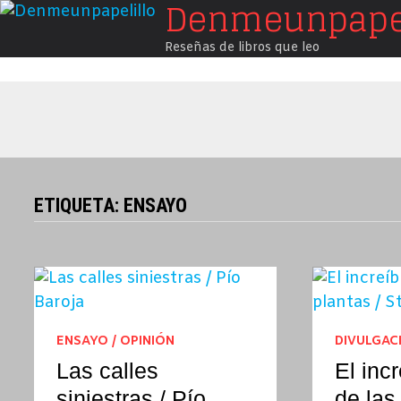
Denmeunpapel
Saltar
al
Reseñas de libros que leo
contenido
ETIQUETA:
ENSAYO
ENSAYO / OPINIÓN
DIVULGAC
Las calles
El incr
siniestras / Pío
de las