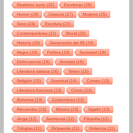
Realismo sucio
(32)
Escritoras
(28)
Humor
(28)
Clásicos
(27)
Mujeres
(25)
Sexo
(24)
Escritura
(22)
Contemporánea
(21)
Moral
(20)
Historia
(20)
Generación del 98
(19)
Negra
(19)
Política
(19)
Sociedad
(18)
Delincuencia
(18)
Amistad
(16)
Literatura italiana
(16)
Tebeo
(15)
Religión
(15)
Juventud
(14)
Crimen
(13)
Literatura francesa
(13)
Cómic
(13)
Bohemia
(13)
Costumbres
(13)
Recuerdos
(13)
Música
(13)
Sajalín
(13)
Jerga
(12)
Aventuras
(12)
Filosofía
(12)
Trilogías
(11)
Dirtyworks
(11)
Violencia
(11)