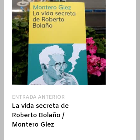
Navegación
Entrada
ENTRADA ANTERIOR
anterior:
La vida secreta de
de
Roberto Bolaño /
entradas
Montero Glez