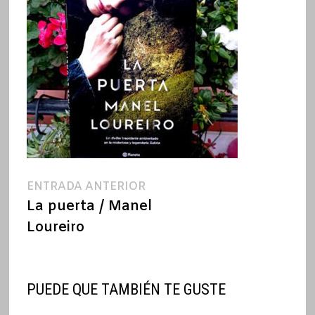
Navegación
Entrada
ENTRADA ANTERIOR
anterior:
La puerta / Manel
de
Loureiro
entradas
PUEDE QUE TAMBIÉN TE GUSTE