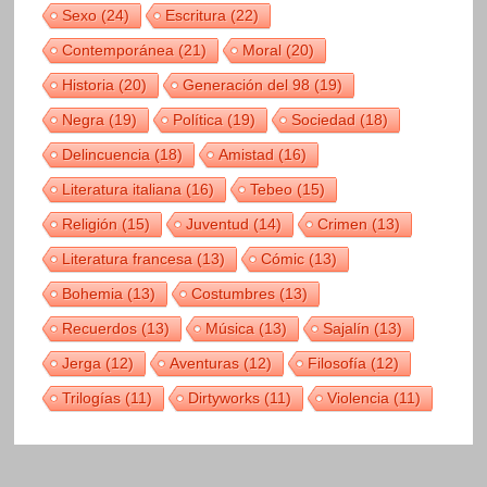
Sexo
(24)
Escritura
(22)
Contemporánea
(21)
Moral
(20)
Historia
(20)
Generación del 98
(19)
Negra
(19)
Política
(19)
Sociedad
(18)
Delincuencia
(18)
Amistad
(16)
Literatura italiana
(16)
Tebeo
(15)
Religión
(15)
Juventud
(14)
Crimen
(13)
Literatura francesa
(13)
Cómic
(13)
Bohemia
(13)
Costumbres
(13)
Recuerdos
(13)
Música
(13)
Sajalín
(13)
Jerga
(12)
Aventuras
(12)
Filosofía
(12)
Trilogías
(11)
Dirtyworks
(11)
Violencia
(11)