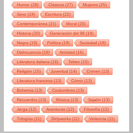
Humor
(28)
Clásicos
(27)
Mujeres
(25)
Sexo
(24)
Escritura
(22)
Contemporánea
(21)
Moral
(20)
Historia
(20)
Generación del 98
(19)
Negra
(19)
Política
(19)
Sociedad
(18)
Delincuencia
(18)
Amistad
(16)
Literatura italiana
(16)
Tebeo
(15)
Religión
(15)
Juventud
(14)
Crimen
(13)
Literatura francesa
(13)
Cómic
(13)
Bohemia
(13)
Costumbres
(13)
Recuerdos
(13)
Música
(13)
Sajalín
(13)
Jerga
(12)
Aventuras
(12)
Filosofía
(12)
Trilogías
(11)
Dirtyworks
(11)
Violencia
(11)