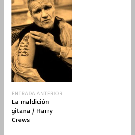
Navegación
Entrada
ENTRADA ANTERIOR
anterior:
La maldición
de
gitana / Harry
entradas
Crews