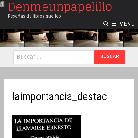
Denmeunpapelillo
Saltar
al
Reseñas de libros que leo
contenido
MENÚ
Buscar:
laimportancia_destac