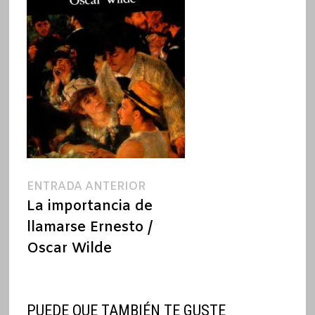
Navegación
Entrada
ENTRADA ANTERIOR
anterior:
La importancia de
de
llamarse Ernesto /
entradas
Oscar Wilde
PUEDE QUE TAMBIÉN TE GUSTE