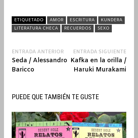
ETIQUETADO
AMOR
ESCRITURA
KUNDERA
LITERATURA CHECA
RECUERDOS
SEXO
Navegación
Entrada
Ent
ENTRADA ANTERIOR
ENTRADA SIGUIENTE
anterior:
sigu
Seda / Alessandro
Kafka en la orilla /
de
Baricco
Haruki Murakami
entradas
PUEDE QUE TAMBIÉN TE GUSTE