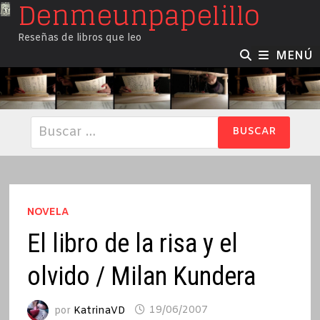
Denmeunpapelillo
Saltar
al
Reseñas de libros que leo
contenido
MENÚ
Buscar:
NOVELA
El libro de la risa y el
olvido / Milan Kundera
por
KatrinaVD
19/06/2007