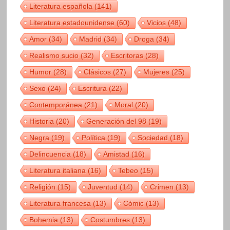
Literatura española
(141)
Literatura estadounidense
(60)
Vicios
(48)
Amor
(34)
Madrid
(34)
Droga
(34)
Realismo sucio
(32)
Escritoras
(28)
Humor
(28)
Clásicos
(27)
Mujeres
(25)
Sexo
(24)
Escritura
(22)
Contemporánea
(21)
Moral
(20)
Historia
(20)
Generación del 98
(19)
Negra
(19)
Política
(19)
Sociedad
(18)
Delincuencia
(18)
Amistad
(16)
Literatura italiana
(16)
Tebeo
(15)
Religión
(15)
Juventud
(14)
Crimen
(13)
Literatura francesa
(13)
Cómic
(13)
Bohemia
(13)
Costumbres
(13)