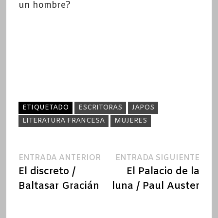
un hombre?
ETIQUETADO
ESCRITORAS
JAPOS
LITERATURA FRANCESA
MUJERES
Navegación
Entrada
Ent
ENTRADA ANTERIOR
ENTRADA SIGUIENTE
anterior:
sigu
El discreto /
El Palacio de la
de
Baltasar Gracián
luna / Paul Auster
entradas