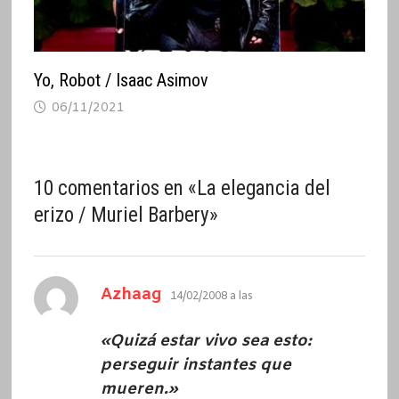
Yo, Robot / Isaac Asimov
06/11/2021
10 comentarios en «
La elegancia del
erizo / Muriel Barbery
»
dice:
Azhaag
14/02/2008 a las
«Quizá estar vivo sea esto:
perseguir instantes que
mueren.»