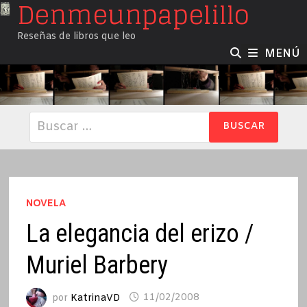
Denmeunpapelillo
Saltar
al
Reseñas de libros que leo
contenido
MENÚ
Buscar:
NOVELA
La elegancia del erizo /
Muriel Barbery
por
KatrinaVD
11/02/2008