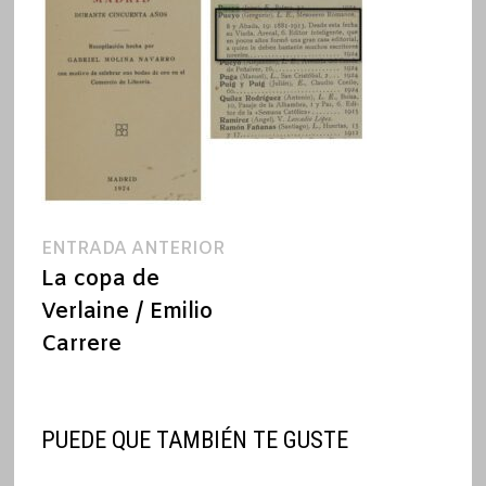
Navegación
Entrada
ENTRADA ANTERIOR
anterior:
La copa de
de
Verlaine / Emilio
entradas
Carrere
PUEDE QUE TAMBIÉN TE GUSTE