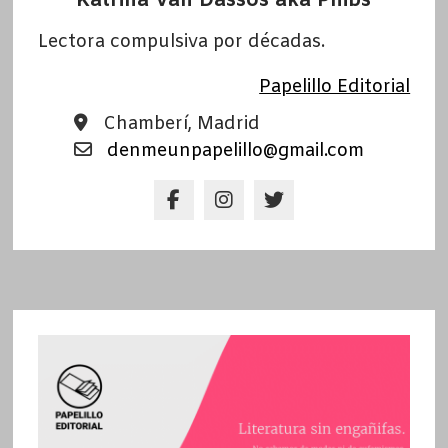
Katrina Van Dassos aka Phibs
Lectora compulsiva por décadas.
Papelillo Editorial
Chamberí, Madrid
denmeunpapelillo@gmail.com