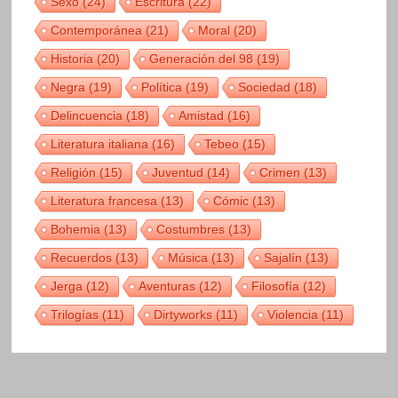
Sexo
(24)
Escritura
(22)
Contemporánea
(21)
Moral
(20)
Historia
(20)
Generación del 98
(19)
Negra
(19)
Política
(19)
Sociedad
(18)
Delincuencia
(18)
Amistad
(16)
Literatura italiana
(16)
Tebeo
(15)
Religión
(15)
Juventud
(14)
Crimen
(13)
Literatura francesa
(13)
Cómic
(13)
Bohemia
(13)
Costumbres
(13)
Recuerdos
(13)
Música
(13)
Sajalín
(13)
Jerga
(12)
Aventuras
(12)
Filosofía
(12)
Trilogías
(11)
Dirtyworks
(11)
Violencia
(11)