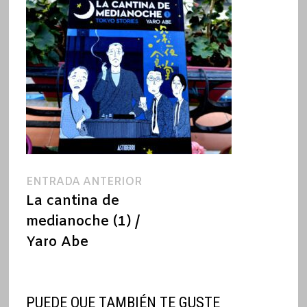
Navegación
Entrada
ENTRADA ANTERIOR
anterior:
La cantina de
de
medianoche (1) /
entradas
Yaro Abe
PUEDE QUE TAMBIÉN TE GUSTE