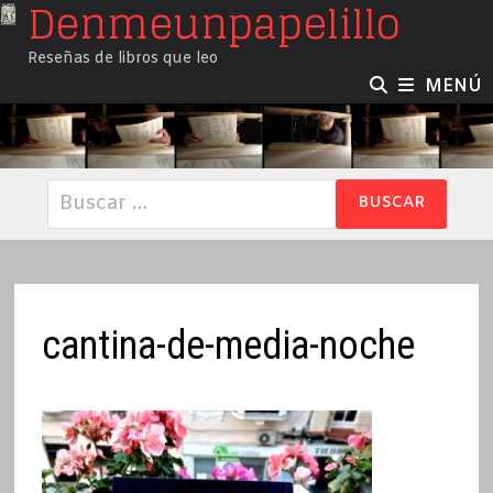
Denmeunpapelillo
Saltar
al
Reseñas de libros que leo
contenido
MENÚ
Buscar:
cantina-de-media-noche