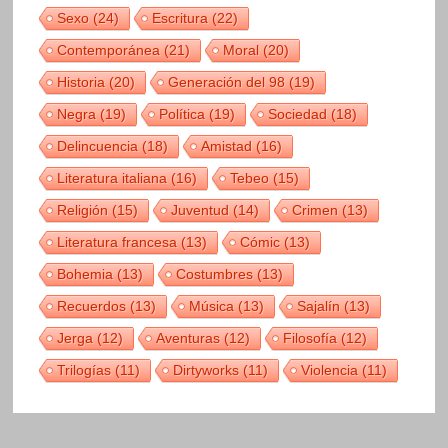
Sexo
(24)
Escritura
(22)
Contemporánea
(21)
Moral
(20)
Historia
(20)
Generación del 98
(19)
Negra
(19)
Política
(19)
Sociedad
(18)
Delincuencia
(18)
Amistad
(16)
Literatura italiana
(16)
Tebeo
(15)
Religión
(15)
Juventud
(14)
Crimen
(13)
Literatura francesa
(13)
Cómic
(13)
Bohemia
(13)
Costumbres
(13)
Recuerdos
(13)
Música
(13)
Sajalín
(13)
Jerga
(12)
Aventuras
(12)
Filosofía
(12)
Trilogías
(11)
Dirtyworks
(11)
Violencia
(11)