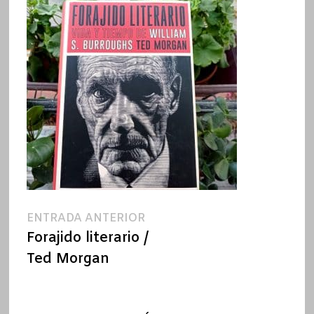
Navegación
Entrada
ENTRADA ANTERIOR
anterior:
Forajido literario /
de
Ted Morgan
entradas