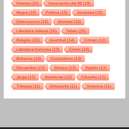
Historia
(20)
Generación del 98
(19)
Negra
(19)
Política
(19)
Sociedad
(18)
Delincuencia
(18)
Amistad
(16)
Literatura italiana
(16)
Tebeo
(15)
Religión
(15)
Juventud
(14)
Crimen
(13)
Literatura francesa
(13)
Cómic
(13)
Bohemia
(13)
Costumbres
(13)
Recuerdos
(13)
Música
(13)
Sajalín
(13)
Jerga
(12)
Aventuras
(12)
Filosofía
(12)
Trilogías
(11)
Dirtyworks
(11)
Violencia
(11)