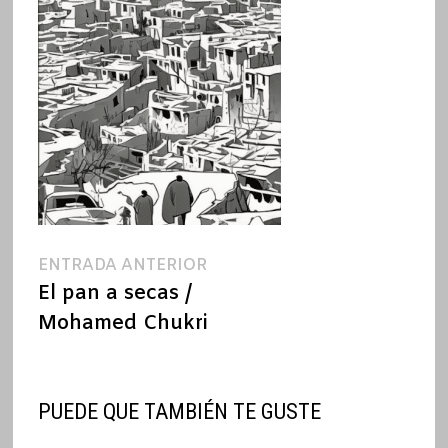
Navegación
Entrada
ENTRADA ANTERIOR
anterior:
El pan a secas /
de
Mohamed Chukri
entradas
PUEDE QUE TAMBIÉN TE GUSTE