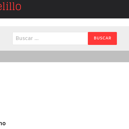
illo
Buscar:
ano