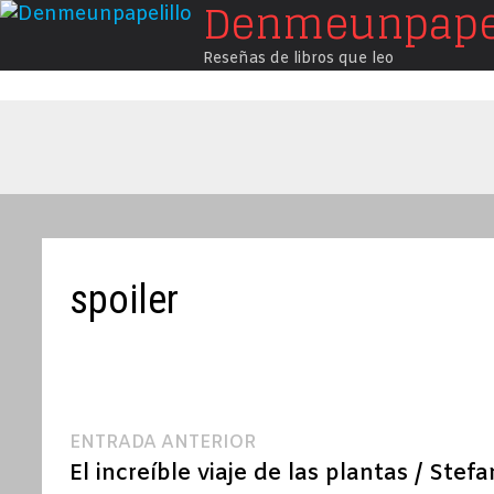
Denmeunpapel
Saltar
al
Reseñas de libros que leo
contenido
spoiler
Navegación
Entrada
ENTRADA ANTERIOR
anterior:
El increíble viaje de las plantas / Stef
de