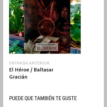
Navegación
Entrada
ENTRADA ANTERIOR
anterior:
El Héroe / Baltasar
de
Gracián
entradas
PUEDE QUE TAMBIÉN TE GUSTE