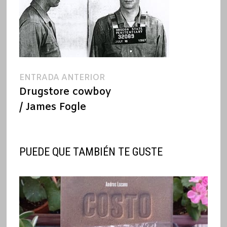
Navegación
Entrada
ENTRADA ANTERIOR
anterior:
Drugstore cowboy
de
/ James Fogle
entradas
PUEDE QUE TAMBIÉN TE GUSTE