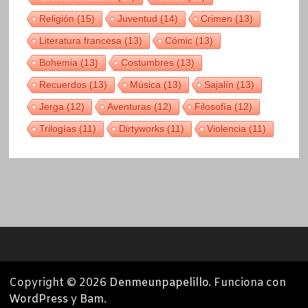
Religión
(15)
Juventud
(14)
Crimen
(13)
Literatura francesa
(13)
Cómic
(13)
Bohemia
(13)
Costumbres
(13)
Recuerdos
(13)
Música
(13)
Sajalín
(13)
Jerga
(12)
Aventuras
(12)
Filosofía
(12)
Trilogías
(11)
Dirtyworks
(11)
Violencia
(11)
Copyright © 2026
Denmeunpapelillo
. Funciona con
WordPress
y
Bam
.