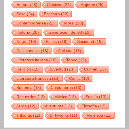
Humor
(28)
Clásicos
(27)
Mujeres
(25)
Sexo
(24)
Escritura
(22)
Contemporánea
(21)
Moral
(20)
Historia
(20)
Generación del 98
(19)
Negra
(19)
Política
(19)
Sociedad
(18)
Delincuencia
(18)
Amistad
(16)
Literatura italiana
(16)
Tebeo
(15)
Religión
(15)
Juventud
(14)
Crimen
(13)
Literatura francesa
(13)
Cómic
(13)
Bohemia
(13)
Costumbres
(13)
Recuerdos
(13)
Música
(13)
Sajalín
(13)
Jerga
(12)
Aventuras
(12)
Filosofía
(12)
Trilogías
(11)
Dirtyworks
(11)
Violencia
(11)