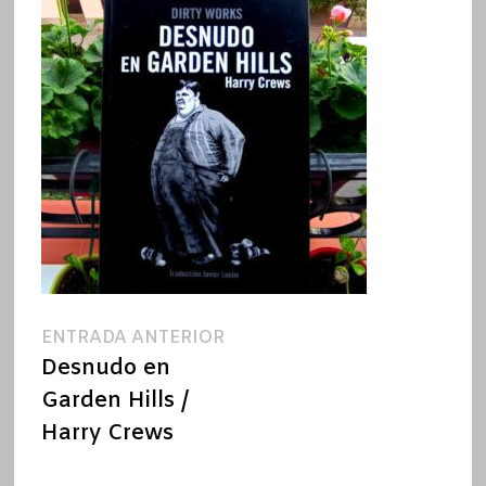
Navegación
Entrada
ENTRADA ANTERIOR
anterior:
Desnudo en
de
Garden Hills /
entradas
Harry Crews