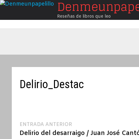
Denmeunpapel
Saltar
al
Reseñas de libros que leo
contenido
Delirio_Destac
Navegación
Entrada
ENTRADA ANTERIOR
anterior:
Delirio del desarraigo / Juan José Cant
de