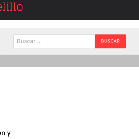
illo
Buscar:
ón y