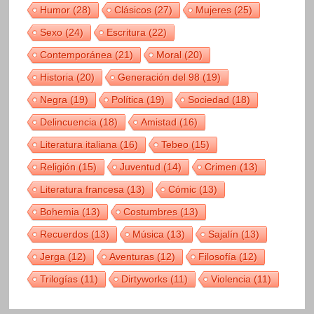
Humor
(28)
Clásicos
(27)
Mujeres
(25)
Sexo
(24)
Escritura
(22)
Contemporánea
(21)
Moral
(20)
Historia
(20)
Generación del 98
(19)
Negra
(19)
Política
(19)
Sociedad
(18)
Delincuencia
(18)
Amistad
(16)
Literatura italiana
(16)
Tebeo
(15)
Religión
(15)
Juventud
(14)
Crimen
(13)
Literatura francesa
(13)
Cómic
(13)
Bohemia
(13)
Costumbres
(13)
Recuerdos
(13)
Música
(13)
Sajalín
(13)
Jerga
(12)
Aventuras
(12)
Filosofía
(12)
Trilogías
(11)
Dirtyworks
(11)
Violencia
(11)