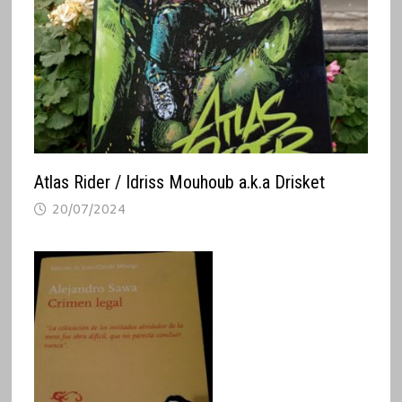
Atlas Rider / Idriss Mouhoub a.k.a Drisket
20/07/2024