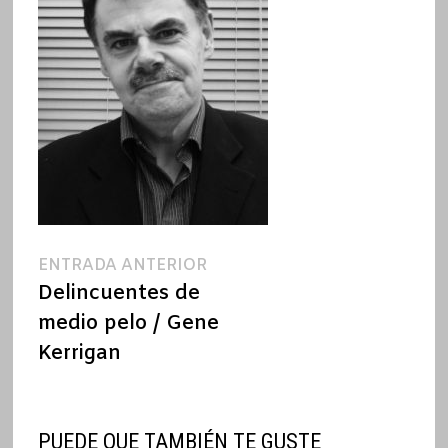
Navegación
Entrada
ENTRADA ANTERIOR
anterior:
Delincuentes de
de
medio pelo / Gene
entradas
Kerrigan
PUEDE QUE TAMBIÉN TE GUSTE