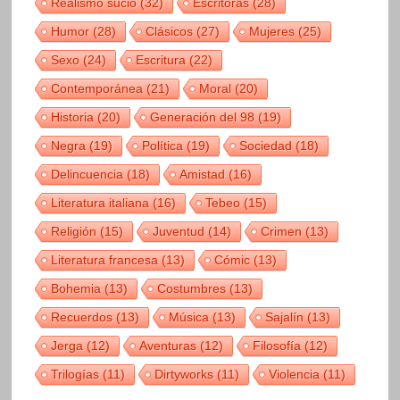
Realismo sucio
(32)
Escritoras
(28)
Humor
(28)
Clásicos
(27)
Mujeres
(25)
Sexo
(24)
Escritura
(22)
Contemporánea
(21)
Moral
(20)
Historia
(20)
Generación del 98
(19)
Negra
(19)
Política
(19)
Sociedad
(18)
Delincuencia
(18)
Amistad
(16)
Literatura italiana
(16)
Tebeo
(15)
Religión
(15)
Juventud
(14)
Crimen
(13)
Literatura francesa
(13)
Cómic
(13)
Bohemia
(13)
Costumbres
(13)
Recuerdos
(13)
Música
(13)
Sajalín
(13)
Jerga
(12)
Aventuras
(12)
Filosofía
(12)
Trilogías
(11)
Dirtyworks
(11)
Violencia
(11)