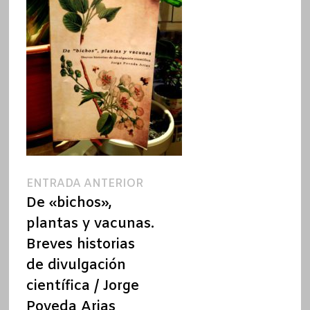
Navegación
Entrada
ENTRADA ANTERIOR
anterior:
De «bichos»,
de
plantas y vacunas.
entradas
Breves historias
de divulgación
científica / Jorge
Poveda Arias