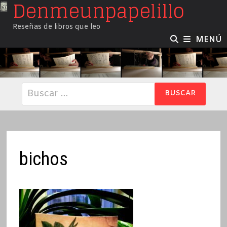
Denmeunpapelillo
Saltar
al
Reseñas de libros que leo
contenido
MENÚ
Buscar:
bichos