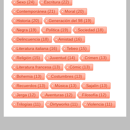
Sexo
(24)
Escritura
(22)
Contemporánea
(21)
Moral
(20)
Historia
(20)
Generación del 98
(19)
Negra
(19)
Política
(19)
Sociedad
(18)
Delincuencia
(18)
Amistad
(16)
Literatura italiana
(16)
Tebeo
(15)
Religión
(15)
Juventud
(14)
Crimen
(13)
Literatura francesa
(13)
Cómic
(13)
Bohemia
(13)
Costumbres
(13)
Recuerdos
(13)
Música
(13)
Sajalín
(13)
Jerga
(12)
Aventuras
(12)
Filosofía
(12)
Trilogías
(11)
Dirtyworks
(11)
Violencia
(11)