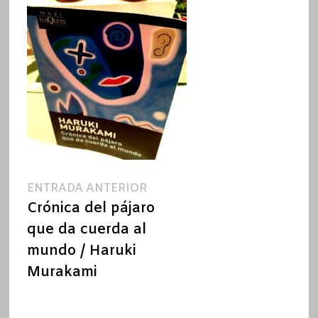
Navegación
Entrada
ENTRADA ANTERIOR
anterior:
Crónica del pájaro
de
que da cuerda al
entradas
mundo / Haruki
Murakami