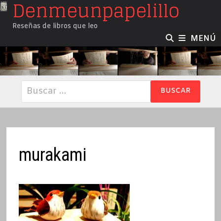
Denmeunpapelillo
Saltar
al
Reseñas de libros que leo
contenido
MENÚ
Buscar:
murakami