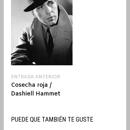
Navegación
Entrada
ENTRADA ANTERIOR
anterior:
Cosecha roja /
de
Dashiell Hammet
entradas
PUEDE QUE TAMBIÉN TE GUSTE