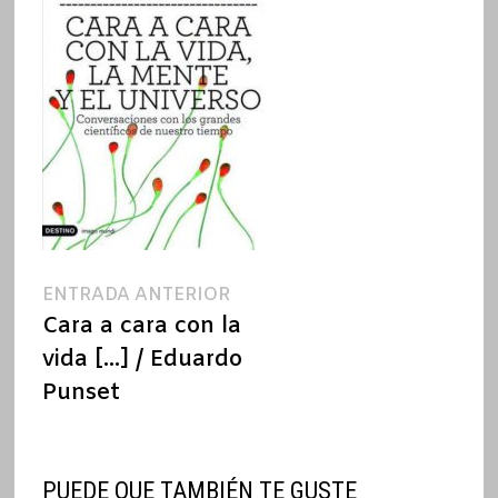
Navegación
Entrada
ENTRADA ANTERIOR
anterior:
Cara a cara con la
de
vida […] / Eduardo
entradas
Punset
PUEDE QUE TAMBIÉN TE GUSTE