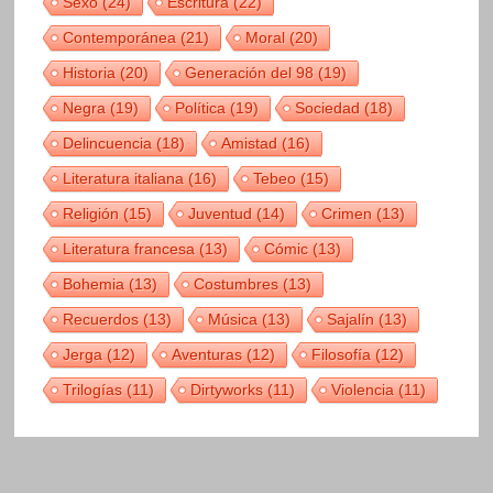
Sexo
(24)
Escritura
(22)
Contemporánea
(21)
Moral
(20)
Historia
(20)
Generación del 98
(19)
Negra
(19)
Política
(19)
Sociedad
(18)
Delincuencia
(18)
Amistad
(16)
Literatura italiana
(16)
Tebeo
(15)
Religión
(15)
Juventud
(14)
Crimen
(13)
Literatura francesa
(13)
Cómic
(13)
Bohemia
(13)
Costumbres
(13)
Recuerdos
(13)
Música
(13)
Sajalín
(13)
Jerga
(12)
Aventuras
(12)
Filosofía
(12)
Trilogías
(11)
Dirtyworks
(11)
Violencia
(11)