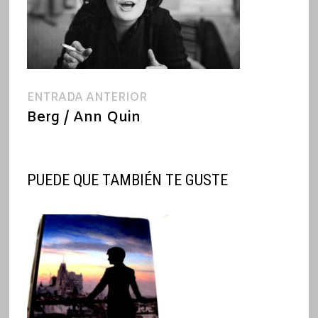
Navegación
Entrada
ENTRADA ANTERIOR
anterior:
Berg / Ann Quin
de
entradas
PUEDE QUE TAMBIÉN TE GUSTE