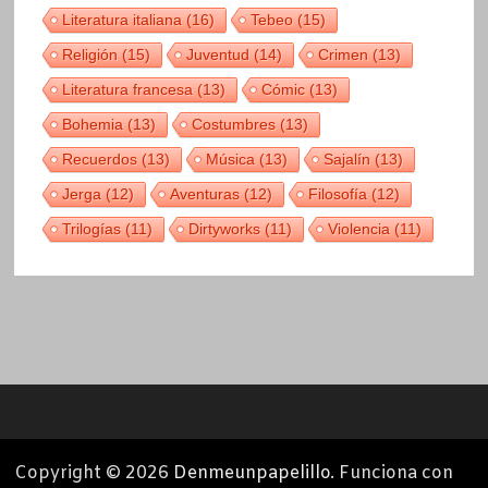
Literatura italiana
(16)
Tebeo
(15)
Religión
(15)
Juventud
(14)
Crimen
(13)
Literatura francesa
(13)
Cómic
(13)
Bohemia
(13)
Costumbres
(13)
Recuerdos
(13)
Música
(13)
Sajalín
(13)
Jerga
(12)
Aventuras
(12)
Filosofía
(12)
Trilogías
(11)
Dirtyworks
(11)
Violencia
(11)
Copyright © 2026
Denmeunpapelillo
. Funciona con