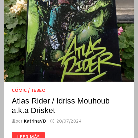
CÓMIC / TEBEO
Atlas Rider / Idriss Mouhoub
a.k.a Drisket
por
KatrinaVD
20/07/2024
ATLAS
LEER MÁS