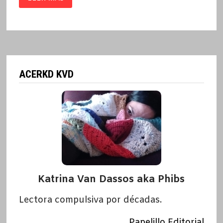
RIDER
/
IDRISS
MOUHOUB
A.K.A
DRISKET
ACERKD KVD
Katrina Van Dassos aka Phibs
Lectora compulsiva por décadas.
Papelillo Editorial