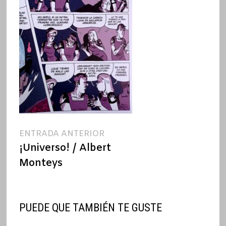
Navegación
Entrada
ENTRADA ANTERIOR
anterior:
¡Universo! / Albert
de
Monteys
entradas
PUEDE QUE TAMBIÉN TE GUSTE