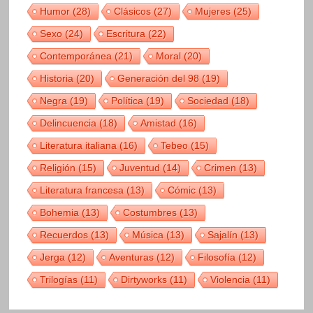
Humor
(28)
Clásicos
(27)
Mujeres
(25)
Sexo
(24)
Escritura
(22)
Contemporánea
(21)
Moral
(20)
Historia
(20)
Generación del 98
(19)
Negra
(19)
Política
(19)
Sociedad
(18)
Delincuencia
(18)
Amistad
(16)
Literatura italiana
(16)
Tebeo
(15)
Religión
(15)
Juventud
(14)
Crimen
(13)
Literatura francesa
(13)
Cómic
(13)
Bohemia
(13)
Costumbres
(13)
Recuerdos
(13)
Música
(13)
Sajalín
(13)
Jerga
(12)
Aventuras
(12)
Filosofía
(12)
Trilogías
(11)
Dirtyworks
(11)
Violencia
(11)