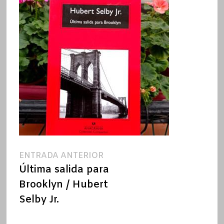
Navegación
Entrada
ENTRADA ANTERIOR
anterior:
Última salida para
de
Brooklyn / Hubert
entradas
Selby Jr.