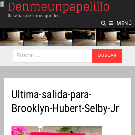
Denmeunpapelillo
Saltar
al
Reseñas de libros que leo
contenido
MENÚ
Buscar:
Ultima-salida-para-
Brooklyn-Hubert-Selby-Jr