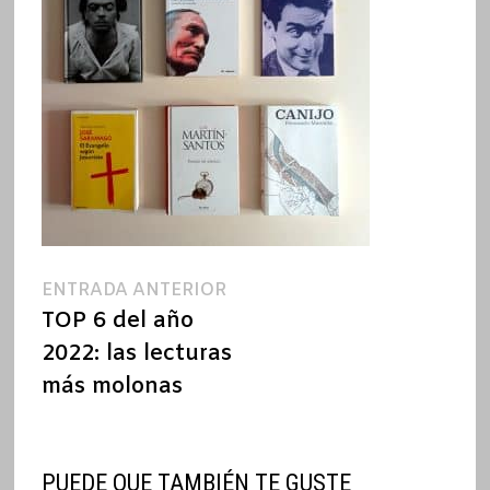
Navegación
Entrada
ENTRADA ANTERIOR
anterior:
TOP 6 del año
de
2022: las lecturas
entradas
más molonas
PUEDE QUE TAMBIÉN TE GUSTE