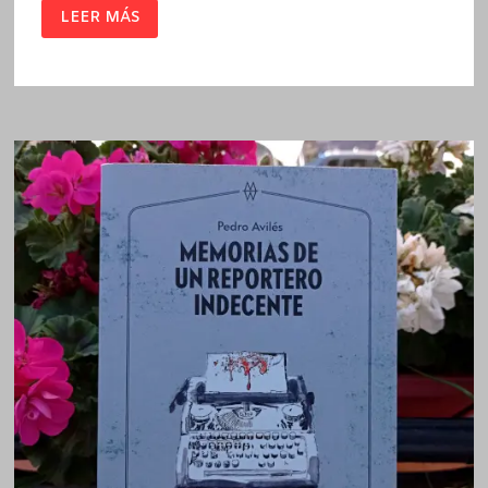
DESDE
LEER MÁS
DENTRO
/
MARTIN
AMIS