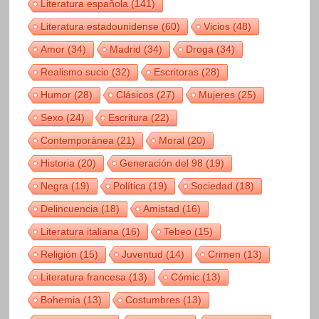
Literatura española
(141)
Literatura estadounidense
(60)
Vicios
(48)
Amor
(34)
Madrid
(34)
Droga
(34)
Realismo sucio
(32)
Escritoras
(28)
Humor
(28)
Clásicos
(27)
Mujeres
(25)
Sexo
(24)
Escritura
(22)
Contemporánea
(21)
Moral
(20)
Historia
(20)
Generación del 98
(19)
Negra
(19)
Política
(19)
Sociedad
(18)
Delincuencia
(18)
Amistad
(16)
Literatura italiana
(16)
Tebeo
(15)
Religión
(15)
Juventud
(14)
Crimen
(13)
Literatura francesa
(13)
Cómic
(13)
Bohemia
(13)
Costumbres
(13)