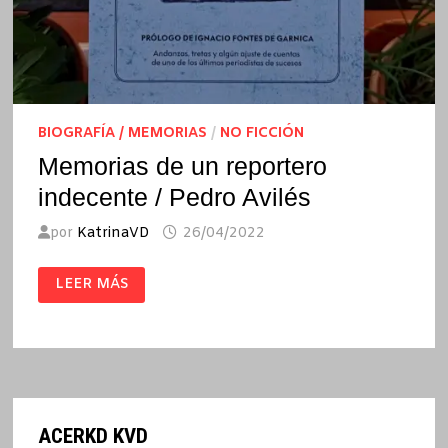
BIOGRAFÍA / MEMORIAS
/
NO FICCIÓN
Memorias de un reportero
indecente / Pedro Avilés
por
KatrinaVD
26/04/2022
MEMORIAS
LEER MÁS
DE
UN
REPORTERO
INDECENTE
/
PEDRO
AVILÉS
ACERKD KVD