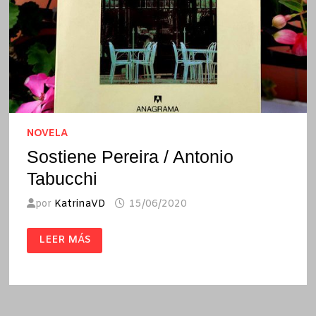
NOVELA
Sostiene Pereira / Antonio
Tabucchi
por
KatrinaVD
15/06/2020
SOSTIENE
LEER MÁS
PEREIRA
/
ANTONIO
TABUCCHI