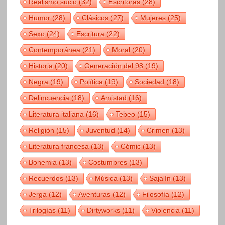
Realismo sucio
(32)
Escritoras
(28)
Humor
(28)
Clásicos
(27)
Mujeres
(25)
Sexo
(24)
Escritura
(22)
Contemporánea
(21)
Moral
(20)
Historia
(20)
Generación del 98
(19)
Negra
(19)
Política
(19)
Sociedad
(18)
Delincuencia
(18)
Amistad
(16)
Literatura italiana
(16)
Tebeo
(15)
Religión
(15)
Juventud
(14)
Crimen
(13)
Literatura francesa
(13)
Cómic
(13)
Bohemia
(13)
Costumbres
(13)
Recuerdos
(13)
Música
(13)
Sajalín
(13)
Jerga
(12)
Aventuras
(12)
Filosofía
(12)
Trilogías
(11)
Dirtyworks
(11)
Violencia
(11)