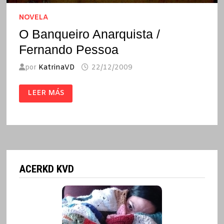
NOVELA
O Banqueiro Anarquista /
Fernando Pessoa
por
KatrinaVD
22/12/2009
O
LEER MÁS
BANQUEIRO
ANARQUISTA
/
FERNANDO
PESSOA
ACERKD KVD