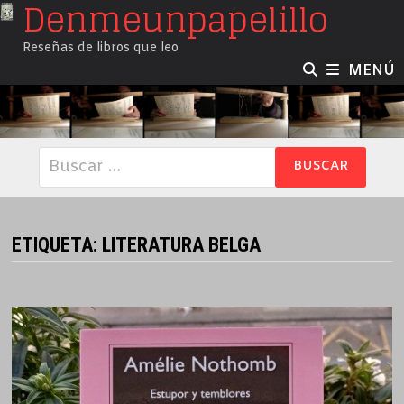
Denmeunpapelillo
Saltar
al
Reseñas de libros que leo
contenido
MENÚ
Buscar:
ETIQUETA:
LITERATURA BELGA