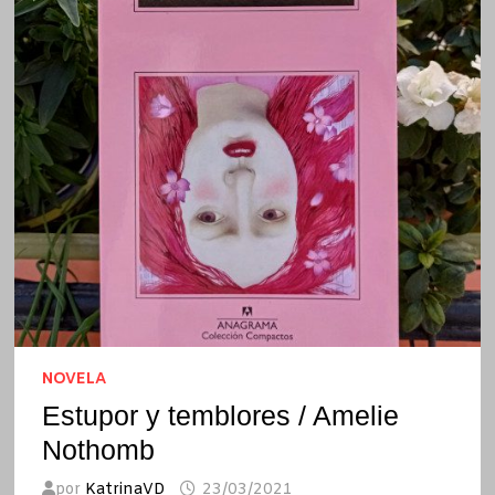
NOVELA
Estupor y temblores / Amelie
Nothomb
por
KatrinaVD
23/03/2021