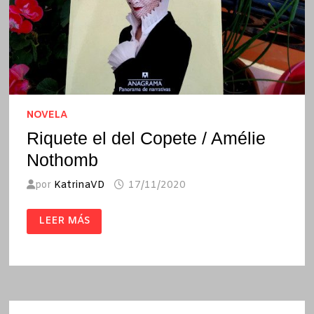
NOVELA
Riquete el del Copete / Amélie
Nothomb
por
KatrinaVD
17/11/2020
RIQUETE
LEER MÁS
EL
DEL
COPETE
/
AMÉLIE
NOTHOMB