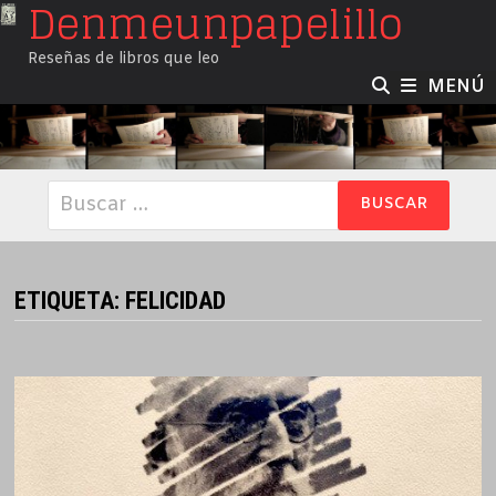
Denmeunpapelillo
Saltar
al
Reseñas de libros que leo
contenido
MENÚ
Buscar:
ETIQUETA:
FELICIDAD