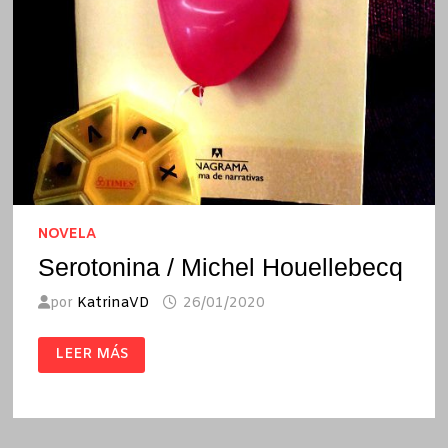
NOVELA
Serotonina / Michel Houellebecq
por
KatrinaVD
26/01/2020
SEROTONINA
LEER MÁS
/
MICHEL
HOUELLEBECQ