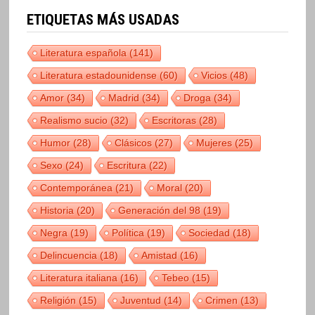
ETIQUETAS MÁS USADAS
Literatura española
(141)
Literatura estadounidense
(60)
Vicios
(48)
Amor
(34)
Madrid
(34)
Droga
(34)
Realismo sucio
(32)
Escritoras
(28)
Humor
(28)
Clásicos
(27)
Mujeres
(25)
Sexo
(24)
Escritura
(22)
Contemporánea
(21)
Moral
(20)
Historia
(20)
Generación del 98
(19)
Negra
(19)
Política
(19)
Sociedad
(18)
Delincuencia
(18)
Amistad
(16)
Literatura italiana
(16)
Tebeo
(15)
Religión
(15)
Juventud
(14)
Crimen
(13)