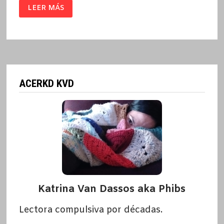
MAKING
LEER MÁS
FLU$
/
EL
BLOQUE
ACERKD KVD
Katrina Van Dassos aka Phibs
Lectora compulsiva por décadas.