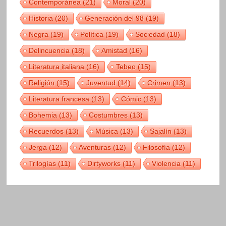
Contemporánea
(21)
Moral
(20)
Historia
(20)
Generación del 98
(19)
Negra
(19)
Política
(19)
Sociedad
(18)
Delincuencia
(18)
Amistad
(16)
Literatura italiana
(16)
Tebeo
(15)
Religión
(15)
Juventud
(14)
Crimen
(13)
Literatura francesa
(13)
Cómic
(13)
Bohemia
(13)
Costumbres
(13)
Recuerdos
(13)
Música
(13)
Sajalín
(13)
Jerga
(12)
Aventuras
(12)
Filosofía
(12)
Trilogías
(11)
Dirtyworks
(11)
Violencia
(11)