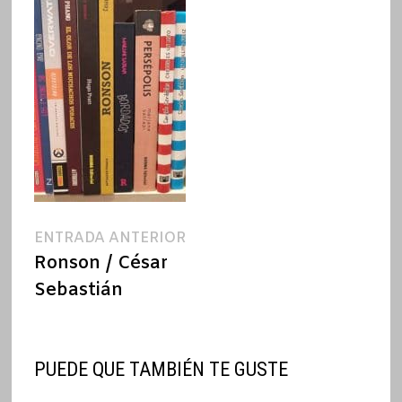
Navegación
Entrada
ENTRADA ANTERIOR
anterior:
Ronson / César
de
Sebastián
entradas
PUEDE QUE TAMBIÉN TE GUSTE