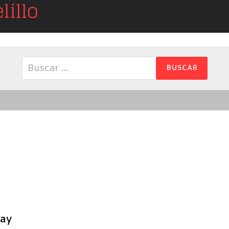
illo
Buscar:
lay