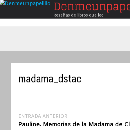
Denmeunpapel
Saltar
al
Reseñas de libros que leo
contenido
madama_dstac
Navegación
Entrada
ENTRADA ANTERIOR
anterior:
Pauline. Memorias de la Madama de C
de