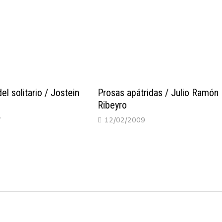
del solitario / Jostein
Prosas apátridas / Julio Ramón
Ribeyro
7
12/02/2009