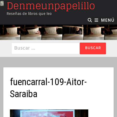
Denmeunpapelillo
Saltar
al
Reseñas de libros que leo
contenido
MENÚ
Buscar:
fuencarral-109-Aitor-
Saraiba