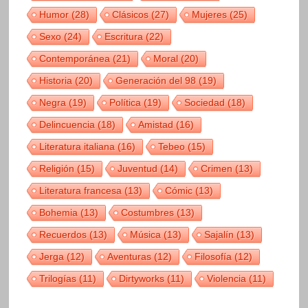
Humor
(28)
Clásicos
(27)
Mujeres
(25)
Sexo
(24)
Escritura
(22)
Contemporánea
(21)
Moral
(20)
Historia
(20)
Generación del 98
(19)
Negra
(19)
Política
(19)
Sociedad
(18)
Delincuencia
(18)
Amistad
(16)
Literatura italiana
(16)
Tebeo
(15)
Religión
(15)
Juventud
(14)
Crimen
(13)
Literatura francesa
(13)
Cómic
(13)
Bohemia
(13)
Costumbres
(13)
Recuerdos
(13)
Música
(13)
Sajalín
(13)
Jerga
(12)
Aventuras
(12)
Filosofía
(12)
Trilogías
(11)
Dirtyworks
(11)
Violencia
(11)