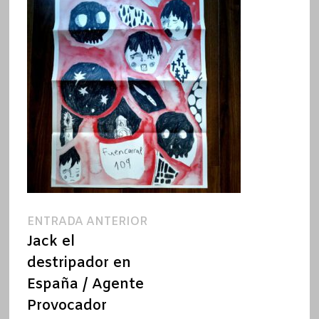
Navegación
Entrada
ENTRADA ANTERIOR
anterior:
Jack el
de
destripador en
entradas
España / Agente
Provocador