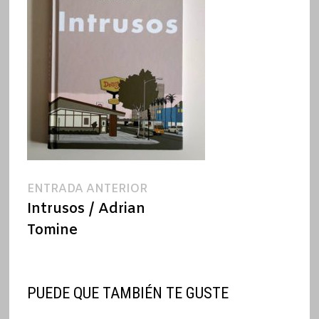
Navegación
Entrada
ENTRADA ANTERIOR
anterior:
Intrusos / Adrian
de
Tomine
entradas
PUEDE QUE TAMBIÉN TE GUSTE