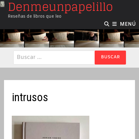
Denmeunpapelillo
Saltar
al
Reseñas de libros que leo
contenido
MENÚ
Buscar:
intrusos