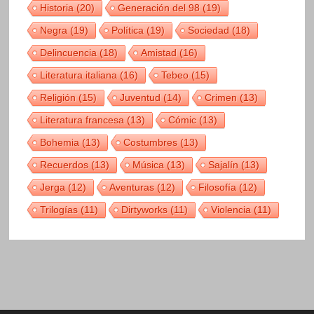
Historia
(20)
Generación del 98
(19)
Negra
(19)
Política
(19)
Sociedad
(18)
Delincuencia
(18)
Amistad
(16)
Literatura italiana
(16)
Tebeo
(15)
Religión
(15)
Juventud
(14)
Crimen
(13)
Literatura francesa
(13)
Cómic
(13)
Bohemia
(13)
Costumbres
(13)
Recuerdos
(13)
Música
(13)
Sajalín
(13)
Jerga
(12)
Aventuras
(12)
Filosofía
(12)
Trilogías
(11)
Dirtyworks
(11)
Violencia
(11)