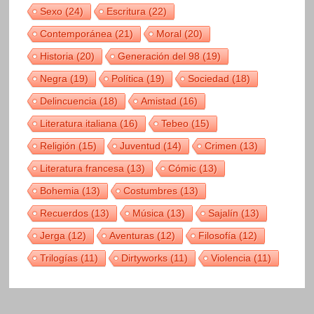
Sexo
(24)
Escritura
(22)
Contemporánea
(21)
Moral
(20)
Historia
(20)
Generación del 98
(19)
Negra
(19)
Política
(19)
Sociedad
(18)
Delincuencia
(18)
Amistad
(16)
Literatura italiana
(16)
Tebeo
(15)
Religión
(15)
Juventud
(14)
Crimen
(13)
Literatura francesa
(13)
Cómic
(13)
Bohemia
(13)
Costumbres
(13)
Recuerdos
(13)
Música
(13)
Sajalín
(13)
Jerga
(12)
Aventuras
(12)
Filosofía
(12)
Trilogías
(11)
Dirtyworks
(11)
Violencia
(11)