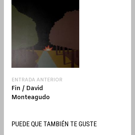
Navegación
Entrada
ENTRADA ANTERIOR
anterior:
Fin / David
de
Monteagudo
entradas
PUEDE QUE TAMBIÉN TE GUSTE