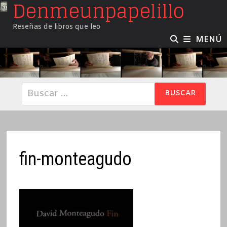
Denmeunpapelillo
Saltar
al
Reseñas de libros que leo
contenido
MENÚ
Buscar:
fin-monteagudo