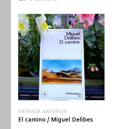
Navegación
Entrada
ENTRADA ANTERIOR
anterior:
El camino / Miguel Delibes
de