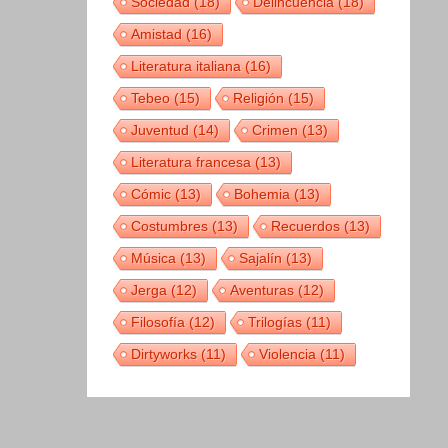
Sociedad
(18)
Delincuencia
(18)
Amistad
(16)
Literatura italiana
(16)
Tebeo
(15)
Religión
(15)
Juventud
(14)
Crimen
(13)
Literatura francesa
(13)
Cómic
(13)
Bohemia
(13)
Costumbres
(13)
Recuerdos
(13)
Música
(13)
Sajalín
(13)
Jerga
(12)
Aventuras
(12)
Filosofía
(12)
Trilogías
(11)
Dirtyworks
(11)
Violencia
(11)