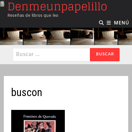
Denmeunpapelillo
Saltar
al
Reseñas de libros que leo
contenido
MENÚ
Buscar:
buscon