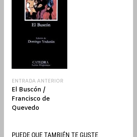
Navegación
Entrada
ENTRADA ANTERIOR
anterior:
El Buscón /
de
Francisco de
entradas
Quevedo
PUEDE QUE TAMBIÉN TE GUSTE