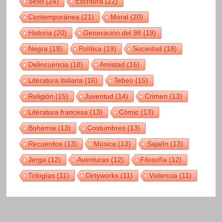
Sexo
(24)
Escritura
(22)
Contemporánea
(21)
Moral
(20)
Historia
(20)
Generación del 98
(19)
Negra
(19)
Política
(19)
Sociedad
(18)
Delincuencia
(18)
Amistad
(16)
Literatura italiana
(16)
Tebeo
(15)
Religión
(15)
Juventud
(14)
Crimen
(13)
Literatura francesa
(13)
Cómic
(13)
Bohemia
(13)
Costumbres
(13)
Recuerdos
(13)
Música
(13)
Sajalín
(13)
Jerga
(12)
Aventuras
(12)
Filosofía
(12)
Trilogías
(11)
Dirtyworks
(11)
Violencia
(11)