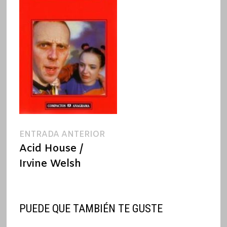
Navegación
Entrada
ENTRADA ANTERIOR
anterior:
Acid House /
de
Irvine Welsh
entradas
PUEDE QUE TAMBIÉN TE GUSTE