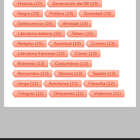
Historia
(20)
Generación del 98
(19)
Negra
(19)
Política
(19)
Sociedad
(18)
Delincuencia
(18)
Amistad
(16)
Literatura italiana
(16)
Tebeo
(15)
Religión
(15)
Juventud
(14)
Crimen
(13)
Literatura francesa
(13)
Cómic
(13)
Bohemia
(13)
Costumbres
(13)
Recuerdos
(13)
Música
(13)
Sajalín
(13)
Jerga
(12)
Aventuras
(12)
Filosofía
(12)
Trilogías
(11)
Dirtyworks
(11)
Violencia
(11)