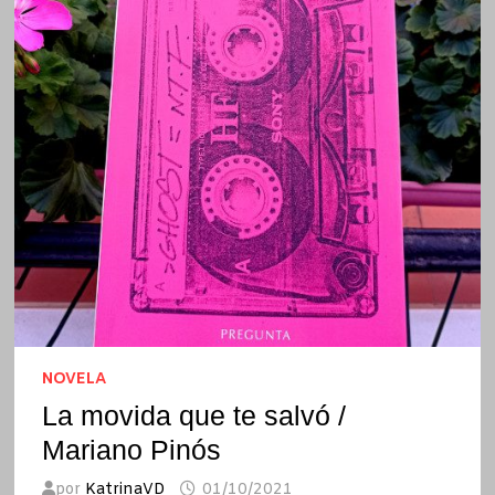
NOVELA
La movida que te salvó /
Mariano Pinós
por
KatrinaVD
01/10/2021