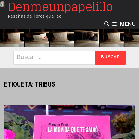
Denmeunpapelillo
Saltar
al
Reseñas de libros que leo
contenido
MENÚ
Buscar:
ETIQUETA:
TRIBUS