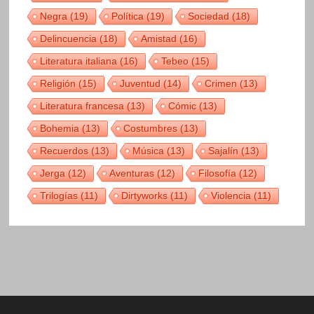
Negra
(19)
Política
(19)
Sociedad
(18)
Delincuencia
(18)
Amistad
(16)
Literatura italiana
(16)
Tebeo
(15)
Religión
(15)
Juventud
(14)
Crimen
(13)
Literatura francesa
(13)
Cómic
(13)
Bohemia
(13)
Costumbres
(13)
Recuerdos
(13)
Música
(13)
Sajalín
(13)
Jerga
(12)
Aventuras
(12)
Filosofía
(12)
Trilogías
(11)
Dirtyworks
(11)
Violencia
(11)