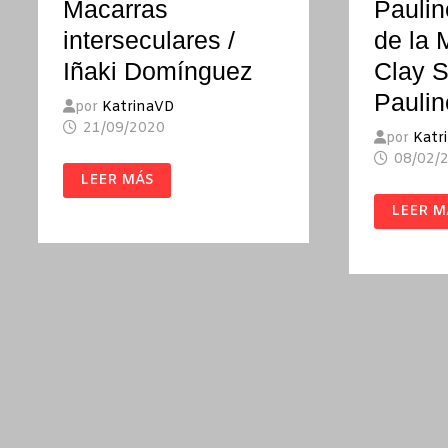
Macarras
Pauli
interseculares /
de la
Iñaki Domínguez
Clay S
Paulin
por
KatrinaVD
21/09/2020
por
Katr
08/02/
MACARRAS
LEER MÁS
INTERSECULARES
/
PAULIN
LEER M
IÑAKI
MEMOR
DOMÍNGUEZ
DE
LA
MADAM
DE
CLAY
STREET
/
PAULIN
TABOR