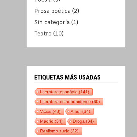
Poesía
(5)
Prosa poética
(2)
Sin categoría
(1)
Teatro
(10)
ETIQUETAS MÁS USADAS
Literatura española
(141)
Literatura estadounidense
(60)
Vicios
(48)
Amor
(34)
Madrid
(34)
Droga
(34)
Realismo sucio
(32)