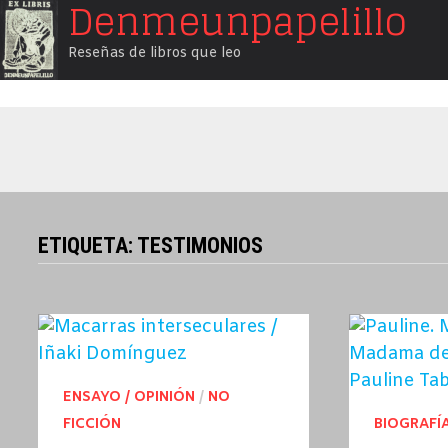
Denmeunpapelillo
Saltar
al
Reseñas de libros que leo
contenido
ETIQUETA:
TESTIMONIOS
ENSAYO / OPINIÓN
/
NO
FICCIÓN
BIOGRAFÍ