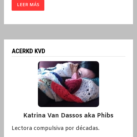
LA
LEER MÁS
RESISTENCIA
/
ERNESTO
SABATO
ACERKD KVD
Katrina Van Dassos aka Phibs
Lectora compulsiva por décadas.