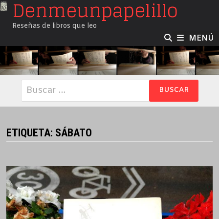
Denmeunpapelillo
Saltar
al
Reseñas de libros que leo
contenido
MENÚ
Buscar:
ETIQUETA:
SÁBATO