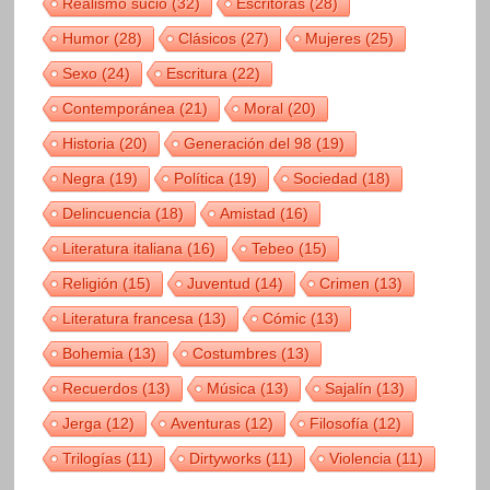
Realismo sucio
(32)
Escritoras
(28)
Humor
(28)
Clásicos
(27)
Mujeres
(25)
Sexo
(24)
Escritura
(22)
Contemporánea
(21)
Moral
(20)
Historia
(20)
Generación del 98
(19)
Negra
(19)
Política
(19)
Sociedad
(18)
Delincuencia
(18)
Amistad
(16)
Literatura italiana
(16)
Tebeo
(15)
Religión
(15)
Juventud
(14)
Crimen
(13)
Literatura francesa
(13)
Cómic
(13)
Bohemia
(13)
Costumbres
(13)
Recuerdos
(13)
Música
(13)
Sajalín
(13)
Jerga
(12)
Aventuras
(12)
Filosofía
(12)
Trilogías
(11)
Dirtyworks
(11)
Violencia
(11)