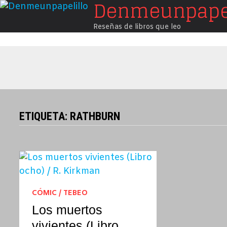
Denmeunpapel
Saltar
al
Reseñas de libros que leo
contenido
ETIQUETA:
RATHBURN
CÓMIC / TEBEO
Los muertos
vivientes (Libro