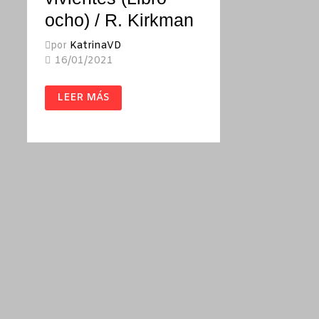
ocho) / R. Kirkman
por
KatrinaVD
16/01/2021
LOS
LEER MÁS
MUERTOS
VIVIENTES
(LIBRO
OCHO)
/
R.
KIRKMAN