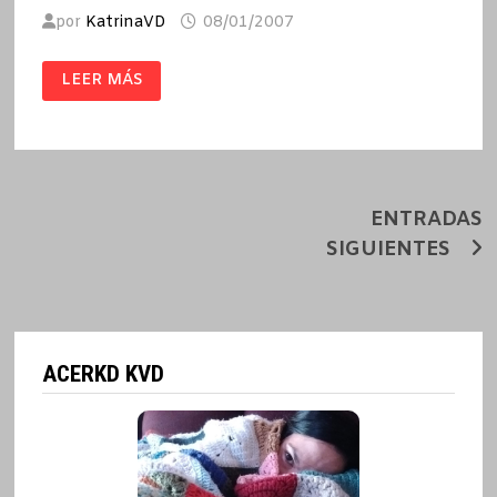
por
KatrinaVD
08/01/2007
LA
LEER MÁS
ESCALA
DE
LOS
MAPAS
/
BELÉN
GOPEGUI
Navegación
ENTRADAS
SIGUIENTES
de
entradas
ACERKD KVD