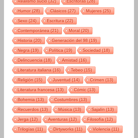
Realismo sucio
(32)
Escritoras
(28)
Humor
(28)
Clásicos
(27)
Mujeres
(25)
Sexo
(24)
Escritura
(22)
Contemporánea
(21)
Moral
(20)
Historia
(20)
Generación del 98
(19)
Negra
(19)
Política
(19)
Sociedad
(18)
Delincuencia
(18)
Amistad
(16)
Literatura italiana
(16)
Tebeo
(15)
Religión
(15)
Juventud
(14)
Crimen
(13)
Literatura francesa
(13)
Cómic
(13)
Bohemia
(13)
Costumbres
(13)
Recuerdos
(13)
Música
(13)
Sajalín
(13)
Jerga
(12)
Aventuras
(12)
Filosofía
(12)
Trilogías
(11)
Dirtyworks
(11)
Violencia
(11)