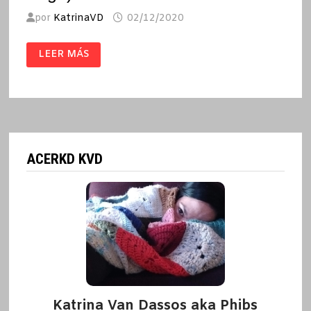
por
KatrinaVD
02/12/2020
NO
LEER MÁS
VAS
A
APRENDER
EN
TU
PUTA
VIDA
/
MIGUEL
ÁNGEL
MEDINA
ACERKD KVD
(MED
VEGA)
Katrina Van Dassos aka Phibs