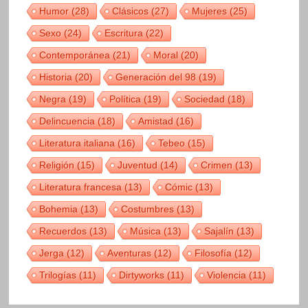
Humor
(28)
Clásicos
(27)
Mujeres
(25)
Sexo
(24)
Escritura
(22)
Contemporánea
(21)
Moral
(20)
Historia
(20)
Generación del 98
(19)
Negra
(19)
Política
(19)
Sociedad
(18)
Delincuencia
(18)
Amistad
(16)
Literatura italiana
(16)
Tebeo
(15)
Religión
(15)
Juventud
(14)
Crimen
(13)
Literatura francesa
(13)
Cómic
(13)
Bohemia
(13)
Costumbres
(13)
Recuerdos
(13)
Música
(13)
Sajalín
(13)
Jerga
(12)
Aventuras
(12)
Filosofía
(12)
Trilogías
(11)
Dirtyworks
(11)
Violencia
(11)