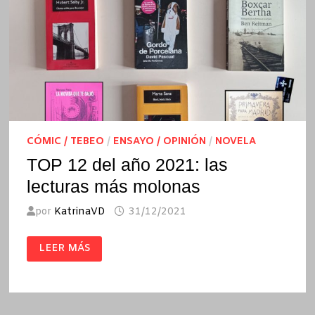
CÓMIC / TEBEO
/
ENSAYO / OPINIÓN
/
NOVELA
TOP 12 del año 2021: las
lecturas más molonas
por
KatrinaVD
31/12/2021
TOP
LEER MÁS
12
DEL
AÑO
2021:
LAS
LECTURAS
MÁS