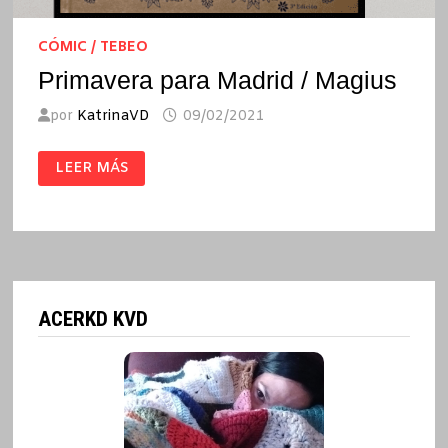
CÓMIC / TEBEO
Primavera para Madrid / Magius
por
KatrinaVD
09/02/2021
PRIMAVERA
LEER MÁS
PARA
MADRID
/
MAGIUS
ACERKD KVD