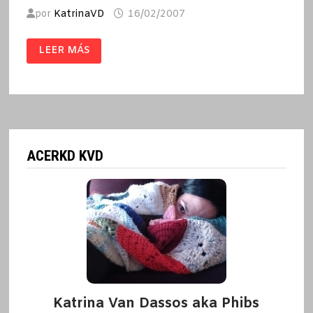
por
KatrinaVD
16/02/2007
EL
LEER MÁS
MISTERIO
DEL
SOLITARIO
/
JOSTEIN
GAARDER
ACERKD KVD
Katrina Van Dassos aka Phibs