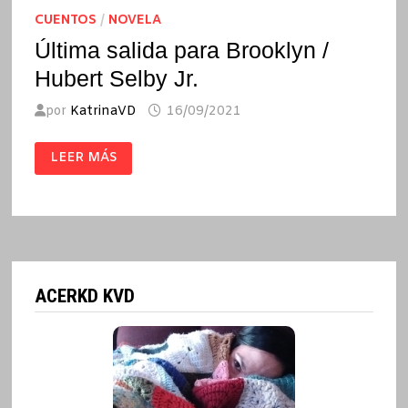
CUENTOS
/
NOVELA
Última salida para Brooklyn /
Hubert Selby Jr.
por
KatrinaVD
16/09/2021
ÚLTIMA
LEER MÁS
SALIDA
PARA
BROOKLYN
/
HUBERT
SELBY
JR.
ACERKD KVD