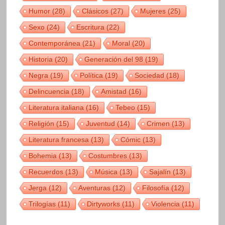
Humor
(28)
Clásicos
(27)
Mujeres
(25)
Sexo
(24)
Escritura
(22)
Contemporánea
(21)
Moral
(20)
Historia
(20)
Generación del 98
(19)
Negra
(19)
Política
(19)
Sociedad
(18)
Delincuencia
(18)
Amistad
(16)
Literatura italiana
(16)
Tebeo
(15)
Religión
(15)
Juventud
(14)
Crimen
(13)
Literatura francesa
(13)
Cómic
(13)
Bohemia
(13)
Costumbres
(13)
Recuerdos
(13)
Música
(13)
Sajalín
(13)
Jerga
(12)
Aventuras
(12)
Filosofía
(12)
Trilogías
(11)
Dirtyworks
(11)
Violencia
(11)