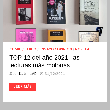
CÓMIC / TEBEO
/
ENSAYO / OPINIÓN
/
NOVELA
TOP 12 del año 2021: las
lecturas más molonas
por
KatrinaVD
31/12/2021
TOP
LEER MÁS
12
DEL
AÑO
2021:
LAS
LECTURAS
MÁS