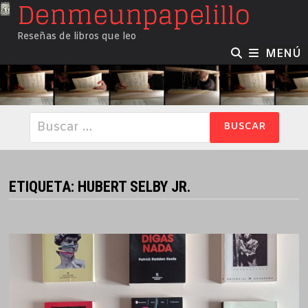
Denmeunpapelillo
Saltar
al
Reseñas de libros que leo
contenido
MENÚ
Buscar:
ETIQUETA:
HUBERT SELBY JR.