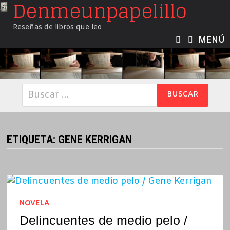
Denmeunpapelillo
Saltar
al
Reseñas de libros que leo
contenido
MENÚ
Buscar:
ETIQUETA:
GENE KERRIGAN
NOVELA
Delincuentes de medio pelo /