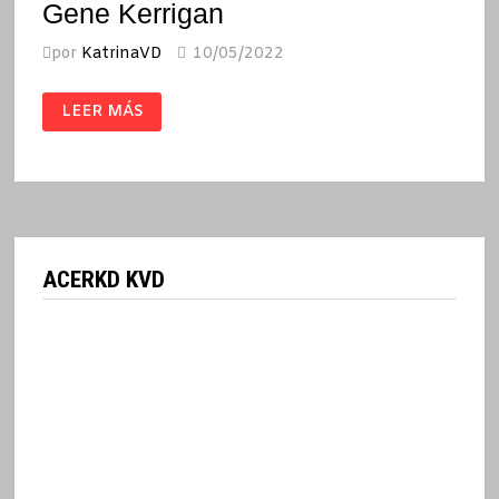
Gene Kerrigan
por
KatrinaVD
10/05/2022
DELINCUENTES
LEER MÁS
DE
MEDIO
PELO
/
GENE
KERRIGAN
ACERKD KVD